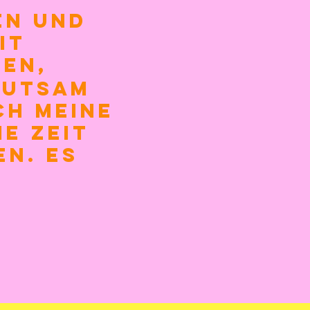
en und
it
ken,
hutsam
ch meine
e Zeit
en. Es