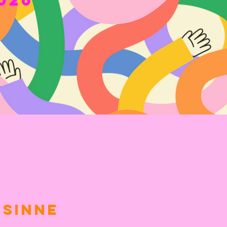
026
 Sinne
e