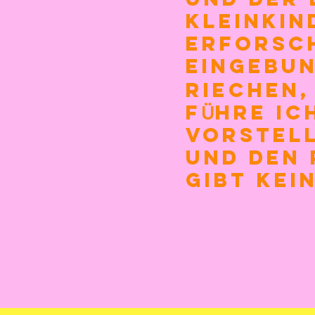
Kleinkin
erforsch
eingebun
Riechen,
f
hre ic
Ü
Vorstell
und den 
gibt kein