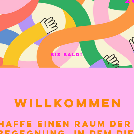
2
Bis Bald!
Willkommen
haffe einen Raum der
 Begegnung,
in dem di