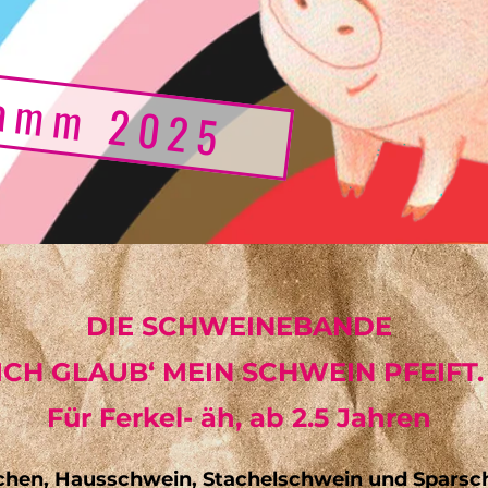
ramm 2025
DIE SCHWEINEBANDE
ICH GLAUB‘ MEIN SCHWEIN PFEIFT.
Für Ferkel- äh, ab 2.5 Jahren
hen, Hausschwein, Stachelschwein und Sparsch