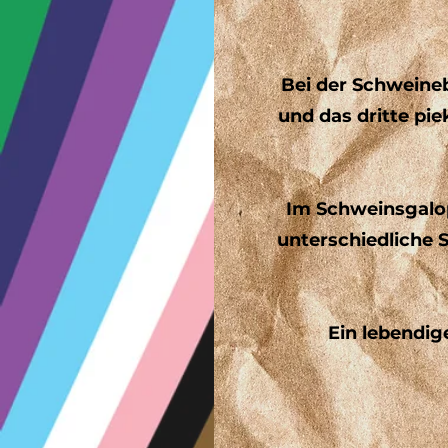
Bei der Schweine
und das dritte pie
Im Schweinsgalop
unterschiedliche 
Ein lebendig