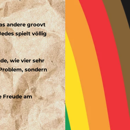
as andere groovt
edes spielt völlig
e, wie vier sehr
 Problem, sondern
ie Freude am