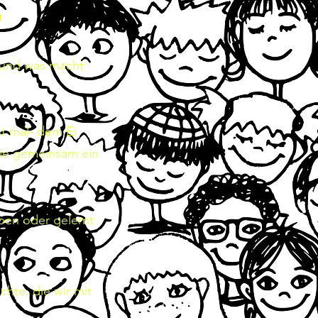
E
und was macht
nt mal- dem Ei
sie gemeinsam ein
rben oder gelernt
chte, die wir mit