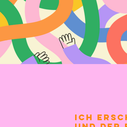
I
ch ersc
und der