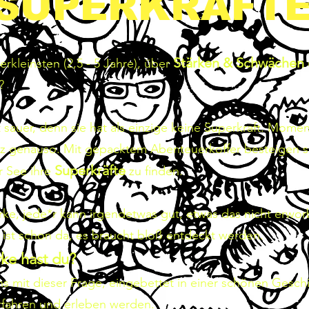
SUPERKRÄFT
Stärken & Schwächen
lerkleinsten (2,5 - 5 Jahre), über
s?
t sauer, denn sie hat als einzige keine Superkraft. Mome
nz genauso. Mit gepacktem Abenteuerkoffer besteigen 
Superkräfte
r See ihre
zu finden.
ärke, jede*r kann irgendetwas gut, etwas das nicht erwo
 ist schon da, es braucht bloß entdeckt werden.
ke hast du?
s mit dieser Frage, eingebettet in einer schönen Geschi
rfahren und erleben werden.