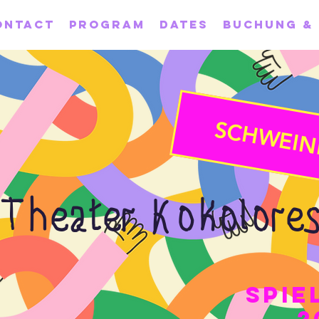
ontact
Program
Dates
Buchung &
SCHWEIN
Theater Kokolores
Spie