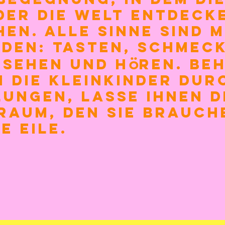
der die Welt entdeck
en. Alle Sinne sind m
den: Tasten
, Schmec
ö
 Sehen und H
ren. Be
h die Kleinkinder dur
ungen, lasse ihnen di
Raum, den sie brauch
e Eile.