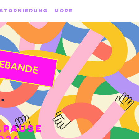
 Stornierung
More
EBANDE
.
lpause